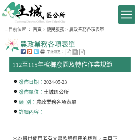
進入內容區塊
Toggl
naviga
:::
目前位置 ：
首頁
>
便民服務
>
農政業務各項表單
農政業務各項表單
字級設定：
112至115年檳榔廢園及轉作作業規範
發佈日期：
2024-05-23
發佈單位：
土城區公所
類 別：
農政業務各項表單
詳細內容：
＊為提供使用者有文書軟體選擇的權利，本頁下