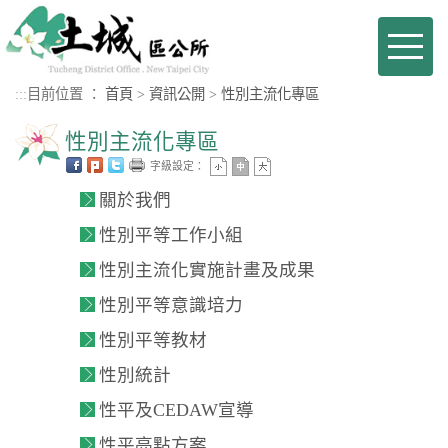
進入內容區塊
Toggl
naviga
:::
目前位置 ：
首頁
>
資訊公開
>
性別主流化專區
性別主流化專區
字級設定：
關於我們
性別平等工作小組
性別主流化實施計畫及成果
性別平等意識培力
性別平等教材
性別統計
性平及CEDAW宣導
性平亮點方案