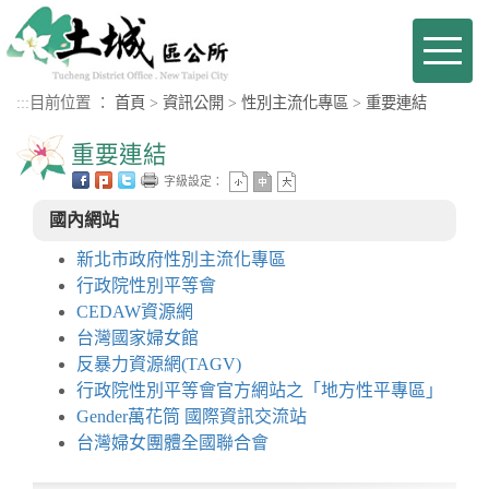
進入內容區塊
Toggl
naviga
:::
目前位置 ：
首頁
>
資訊公開
>
性別主流化專區
>
重要連結
重要連結
字級設定：
國內網站
新北市政府性別主流化專區
行政院性別平等會
CEDAW資源網
台灣國家婦女館
反暴力資源網(TAGV)
行政院性別平等會官方網站之「地方性平專區」
Gender萬花筒 國際資訊交流站
台灣婦女團體全國聯合會