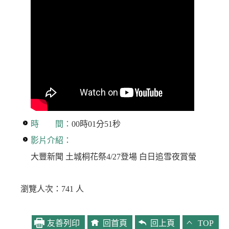
時 間：
00時01分51秒
影片介紹：
大豐新聞 土城桐花祭4/27登場 白日追雪夜賞螢
瀏覽人次：741 人
友善列印
回首頁
回上頁
TOP