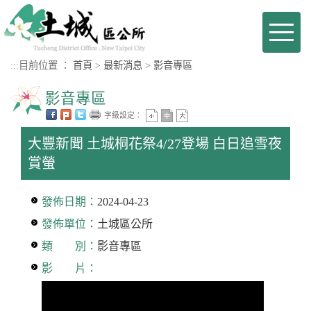
進入內容區塊
Toggl
naviga
:::
目前位置 ：
首頁
>
最新消息
>
影音專區
影音專區
字級設定：
大豐新聞 土城桐花祭4/27登場 白日追雪夜
賞螢
發佈日期：
2024-04-23
發佈單位：
土城區公所
類 別：
影音專區
影 片：