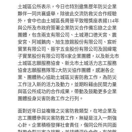
土城區公所表示，今日也特別邀集歷年防災企業
夥伴一同共襄盛舉，除彼此交流防救災合作經驗
外，會中也由土城區長周晉平致贈獎座表揚114年
與公所及市政府簽署企業防災合作備忘錄之企業
團體，包含兩支有限公司、土城港口德天宮、震
安宮、阿城鵝肉、旭生旅館股份有限公司、宸昕
實業有限公司、振宇五金股份有限公司及固緯電
子實業股份有限公司等8家企業團體，以及新北市
土城區志願服務協會、新北市土城活力志工服務
協會志願服務隊等2大防災協作團體，感謝各企
業、團體熱心協助土城區災害防救工作，為防災
工作注入新的活力及動力，並期盼藉由民間力量
與區公所成功的合作成果，帶動及鼓勵更多企業
團體投身災害防救工作之行列。
面對近年日益複雜之災害防救類型，在地企業及
志工團體參與災害防救工作，無疑是注入一劑強
心針。企業積極發揮社會責任，偕同公所共同面