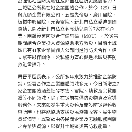
為強化地區防災韌性及鄰里社區防災應變能力，
土城區公所與在地企業團體合作，於今（29）日
與九頤企業有限公司、五穀先帝廟、廣川醫院、
板橋中興醫院、元復醫院、新北市私立愛迪爾國
際幼兒園及新北市私立名亮幼兒園等7家在地企
業、團體簽署防災合作備忘錄（MOU），於災害
期間結合企業投入資源協助地方救災，目前土城
區已有41家企業團體與公部門進行防災合作，建
立緊密夥伴關係，公私協力齊心促進地區災害防
救能量提升。
周晉平區長表示，公所多年來致力於推動企業防
災，簽署合作之企業團體領域多元，今日新增之7
家企業團體涵蓋批發零售、醫院、幼教及宗教團
體等不同領域，除了在災前提供防災物資及宣導
服務外，未來如發生重大災難及開設防災避難收
容所時，也將能協助支援災民避難收容、民生物
資整備等，冀望藉由各民間企業及志願服務團體
之專業與資源，以提升土城區災害防救能量。