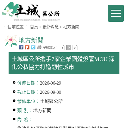
進入內容區塊
Toggl
naviga
:::
目前位置 ：
首頁
>
最新消息
>
地方新聞
地方新聞
字級設定：
土城區公所攜手7家企業團體簽署MOU 深
化公私協力打造韌性城市
發佈日期：
2026-06-29
截止日期：
2026-09-30
發佈單位：
土城區公所
類 別：
地方新聞
內 容：