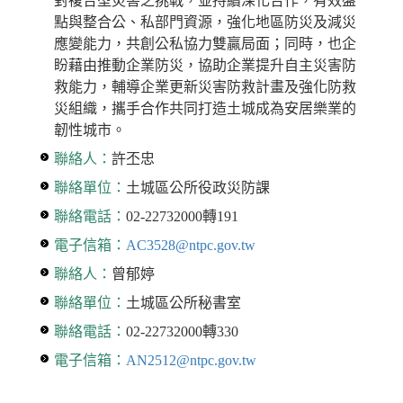
對複合型災害之挑戰，並持續深化合作，有效盤
點與整合公、私部門資源，強化地區防災及減災
應變能力，共創公私協力雙贏局面；同時，也企
盼藉由推動企業防災，協助企業提升自主災害防
救能力，輔導企業更新災害防救計畫及強化防救
災組織，攜手合作共同打造土城成為安居樂業的
韌性城市。
聯絡人：
許丕忠
聯絡單位：
土城區公所役政災防課
聯絡電話：
02-22732000轉191
電子信箱：
AC3528@ntpc.gov.tw
聯絡人：
曾郁婷
聯絡單位：
土城區公所秘書室
聯絡電話：
02-22732000轉330
電子信箱：
AN2512@ntpc.gov.tw