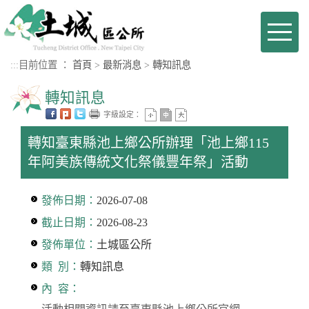
進入內容區塊
Toggl
naviga
:::
目前位置 ：
首頁
>
最新消息
>
轉知訊息
轉知訊息
字級設定：
轉知臺東縣池上鄉公所辦理「池上鄉115
年阿美族傳統文化祭儀豐年祭」活動
發佈日期：
2026-07-08
截止日期：
2026-08-23
發佈單位：
土城區公所
類 別：
轉知訊息
內 容：