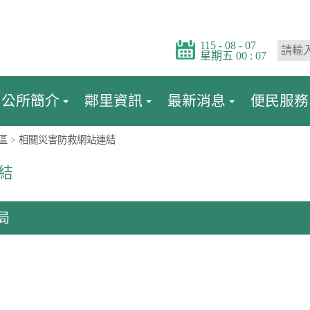
115 - 08 - 07
星期五 00 : 07
公所簡介
鄰里資訊
最新消息
便民服務
區
>
相關災害防救網站連結
結
局