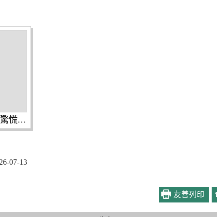
巴威颱風襲台遭遇災損莫驚慌-災害損失稅捐減免3步驟宣導DM.jpg
-07-13
友善列印