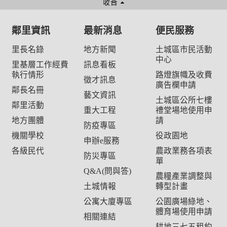
鄰里資訊
最新消息
便民服務
里長名錄
地方新聞
土城區市民活動
中心
里基層工作經費
訊息看板
執行情形
路燈旗幟及收費
徵才訊息
廣告欄申請
鄰長名冊
藝文資訊
土城區公所七樓
鄰里活動
重大工程
禮堂場地使用申
地方團體
請
防疫專區
機關學校
役政園地
申辦e服務
各級民代
農政業務各項表
防災專區
單
Q&A(問與答)
農糧產業調整與
土城情報
轉型計畫
公寓大廈專區
公園廣場綠地、
體育場使用申請
相關連結
耕地三七五租約