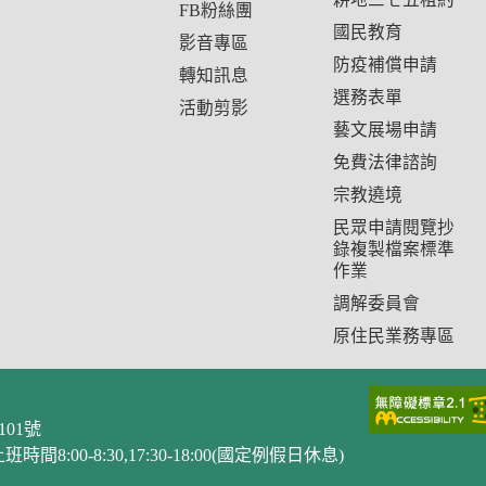
FB粉絲團
國民教育
影音專區
防疫補償申請
轉知訊息
選務表單
活動剪影
藝文展場申請
免費法律諮詢
宗教遶境
民眾申請閱覽抄
錄複製檔案標準
作業
調解委員會
原住民業務專區
101號
間8:00-8:30,17:30-18:00(國定例假日休息)