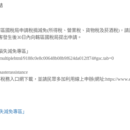
結
區國稅局申請稅捐減免(所得稅、營業稅、貨物稅及菸酒稅)，請記
害發生後30日內向轄區國稅局提出申請。
損失減免專區」
multiplehtml/9188c0e8c00648b08b9f624da012ff74#gsc.tab=0
sterassistance
網下載，並請民眾多加利用線上申辦(網址:https://www.etax.
失減免專區」