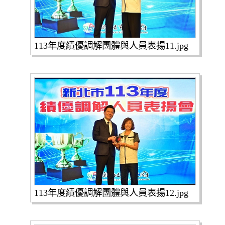
113年度績優調解團體與人員表揚11.jpg
113年度績優調解團體與人員表揚12.jpg