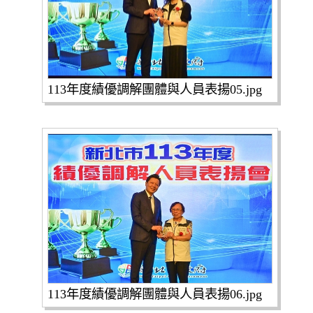
113年度績優調解團體與人員表揚05.jpg
113年度績優調解團體與人員表揚06.jpg