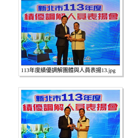
113年度績優調解團體與人員表揚13.jpg