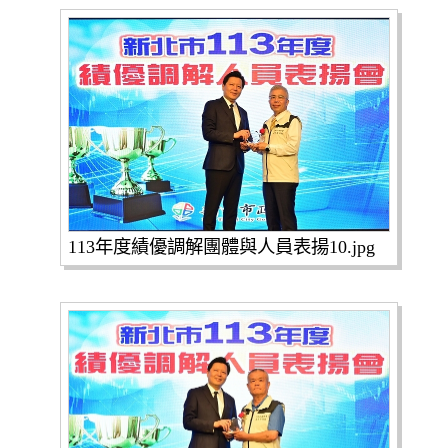
113年度績優調解團體與人員表揚10.jpg