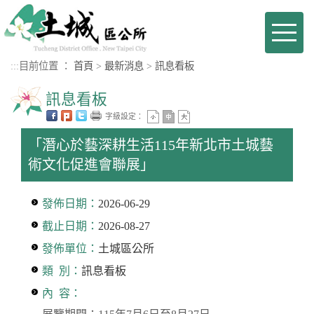
進入內容區塊
Toggl
naviga
:::
目前位置 ：
首頁
>
最新消息
>
訊息看板
訊息看板
字級設定：
「潛心於藝深耕生活115年新北市土城藝
術文化促進會聯展」
發佈日期：
2026-06-29
截止日期：
2026-08-27
發佈單位：
土城區公所
類 別：
訊息看板
內 容：